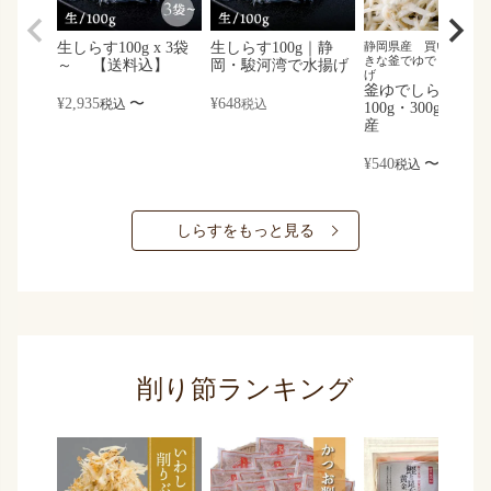
生しらす100g x 3袋
生しらす100g｜静
静岡県産 買い付け後
きな釜でゆでました 
～ 【送料込】
岡・駿河湾で水揚げ
げ
釜ゆでしらす｜
¥
2,935
〜
¥
648
税込
税込
100g・300g｜静岡
産
¥
540
〜
税込
しらすをもっと見る
削り節ランキング