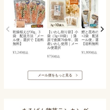
乾燥桜えび30g、3
【いわし削り節】小
鰹と昆布の黄金だ
袋 配送方法「メー
袋（3g×10袋）｜蒲
×2袋 配送方法「
ル便」選択で【送料
原で創業70余年、国
ール便」選択する
無料】
産いわし使用｜メー
【送料無料】
ル便選択
¥
3,240
¥
1,800
税込
税込
¥
756
税込
メール便をもっと見る