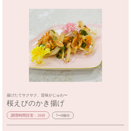
揚げたてサクサク、旨味がじゅわ〜
桜えびのかき揚げ
調理時間目安：20分
7〜8個分