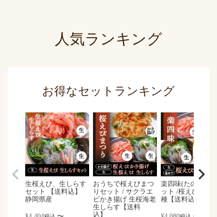
人気ランキング
お得なセットランキング
生桜えび、生しらす
おうちで桜えびまつ
楽四味(たのしみ)
セット 【送料込】
りセット / サクラエ
ット /桜えび しら
静岡県産
ビかき揚げ 生桜海老
種【送料込】
生しらす【送料
込】
¥
4,404
〜
¥
4,080
〜
税込
税込