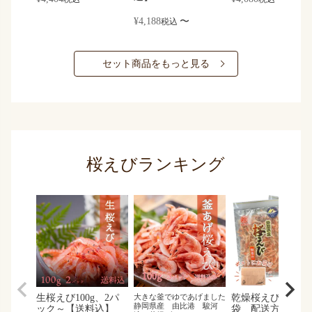
¥
4,188
〜
税込
セット商品をもっと見る
桜えびランキング
生桜えび100g、2パ
大きな釜でゆであげました
乾燥桜えび30g、3
静岡県産 由比港 駿河
ック～【送料込】
袋 配送方法「メ