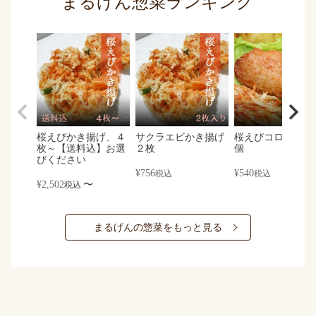
まるげん惣菜ランキング
桜えびかき揚げ、４
サクラエビかき揚げ
桜えびコロッケ×
枚～【送料込】お選
２枚
個
びください
¥
756
¥
540
税込
税込
¥
2,502
〜
税込
まるげんの惣菜をもっと見る