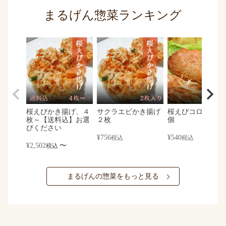
まるげん惣菜ランキング
桜えびかき揚げ、４
サクラエビかき揚げ
桜えびコロッケ×
枚～【送料込】お選
２枚
個
びください
¥
756
¥
540
税込
税込
¥
2,502
〜
税込
まるげんの惣菜をもっと見る