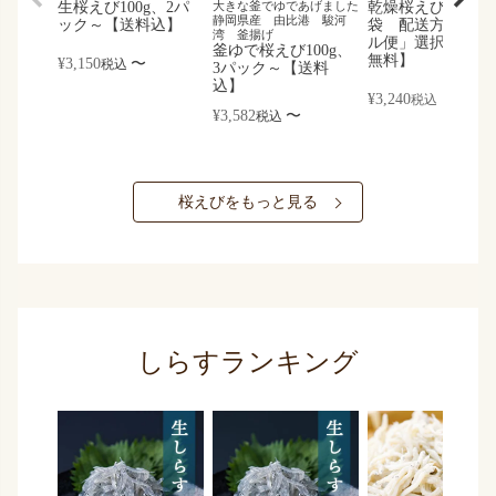
生桜えび100g、2パ
大きな釜でゆであげました
乾燥桜えび30g、3
静岡県産 由比港 駿河
ック～【送料込】
袋 配送方法「メ
湾 釜揚げ
ル便」選択で【送
釜ゆで桜えび100g、
無料】
¥
3,150
〜
税込
3パック～【送料
込】
¥
3,240
税込
¥
3,582
〜
税込
桜えびをもっと見る
しらすランキング