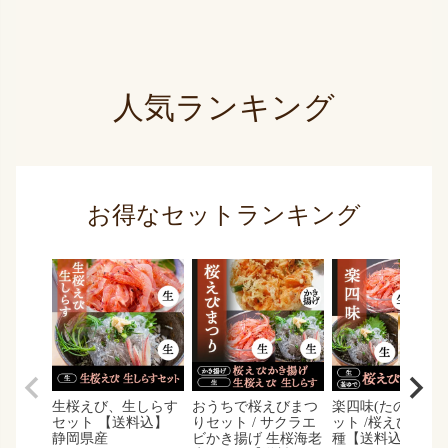
人気ランキング
お得なセットランキング
生桜えび、生しらす
おうちで桜えびまつ
楽四味(たのしみ)
セット 【送料込】
りセット / サクラエ
ット /桜えび しら
静岡県産
ビかき揚げ 生桜海老
種【送料込】