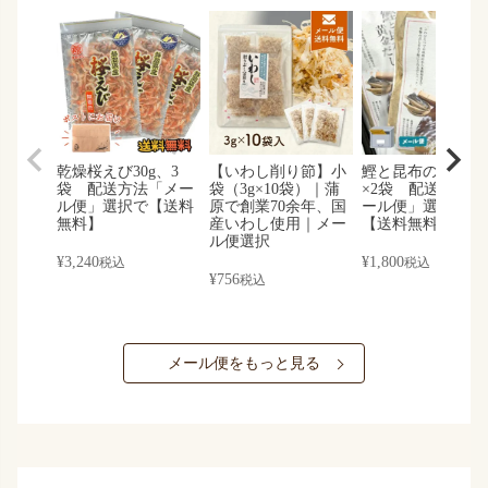
乾燥桜えび30g、3
【いわし削り節】小
鰹と昆布の黄金だ
袋 配送方法「メー
袋（3g×10袋）｜蒲
×2袋 配送方法「
ル便」選択で【送料
原で創業70余年、国
ール便」選択する
無料】
産いわし使用｜メー
【送料無料】
ル便選択
¥
3,240
¥
1,800
税込
税込
¥
756
税込
メール便をもっと見る