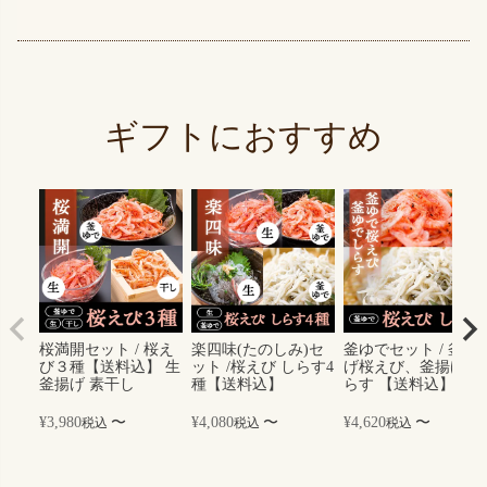
ギフトにおすすめ
桜満開セット / 桜え
楽四味(たのしみ)セ
釜ゆでセット / 釜揚
び３種【送料込】 生
ット /桜えび しらす4
げ桜えび、釜揚げし
釜揚げ 素干し
種【送料込】
らす 【送料込】
¥
3,980
〜
¥
4,080
〜
¥
4,620
〜
税込
税込
税込