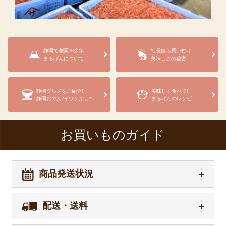
静岡で創業70余年
社長自ら買い付け!
まるげんについて
美味しさの秘密
静岡グルメをご紹介!
美味しく食べて!
静岡おでん?イワシぶし?
まるげんのレシピ
お買いものガイド
商品発送状況
配送・送料