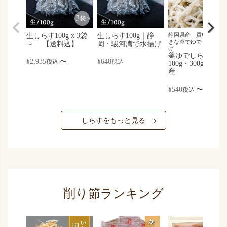
生しらす100g x 3袋
生しらす100g｜静
静岡県産 買い付け後
きな釜でゆでました 
～ 【送料込】
岡・駿河湾で水揚げ
げ
釜ゆでしらす｜
¥
2,935
〜
¥
648
税込
税込
100g・300g｜静岡
産
¥
540
〜
税込
しらすをもっと見る
削り節ランキング