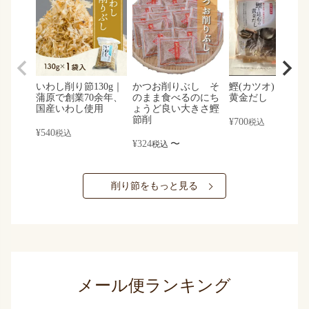
いわし削り節130g｜
かつお削りぶし そ
鰹(カツオ)と昆布
蒲原で創業70余年、
のまま食べるのにち
黄金だし
国産いわし使用
ょうど良い大きさ鰹
節削
¥
700
税込
¥
540
税込
¥
324
〜
税込
削り節をもっと見る
メール便ランキング