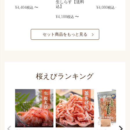
生しらす【送料
込】
¥
4,404
〜
¥
4,080
〜
税込
税込
¥
4,188
〜
税込
セット商品をもっと見る
桜えびランキング