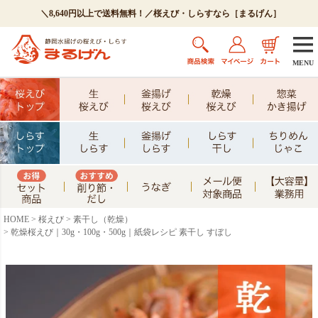
＼8,640円以上で送料無料！／桜えび・しらすなら［まるげん］
MENU
HOME
桜えび
素干し（乾燥）
乾燥桜えび｜30g・100g・500g｜紙袋レシピ 素干し すぼし