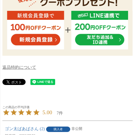
返品特約について
5.00
7
ゴン太ばあば
2
非公開
購入者