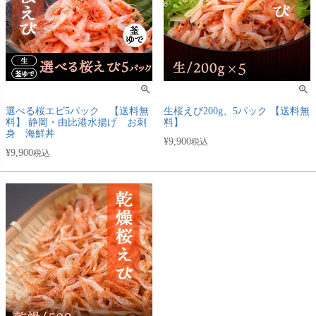
選べる桜エビ5パック 【送料無
生桜えび200g、5パック 【送料無
料】 静岡・由比港水揚げ お刺
料】
身 海鮮丼
¥
9,900
税込
¥
9,900
税込