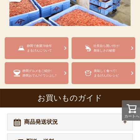
静岡で創業70余年
社長自ら買い付け!
まるげんについて
美味しさの秘密
静岡グルメをご紹介!
美味しく食べて!
静岡おでん?イワシぶし?
まるげんのレシピ
お買いものガイド
カートへ
商品発送状況