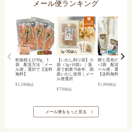
メール便ランキング
乾燥桜えび30g、3
【いわし削り節】小
鰹と昆布の黄金だ
袋 配送方法「メー
袋（3g×10袋）｜蒲
×2袋 配送方法「
ル便」選択で【送料
原で創業70余年、国
ール便」選択する
無料】
産いわし使用｜メー
【送料無料】
ル便選択
¥
3,240
¥
1,800
税込
税込
¥
756
税込
メール便をもっと見る