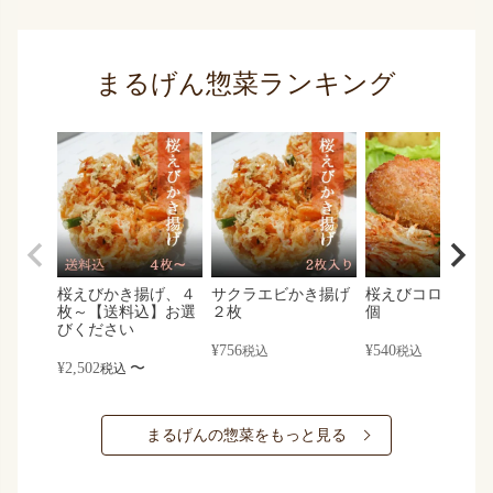
まるげん惣菜ランキング
桜えびかき揚げ、４
サクラエビかき揚げ
桜えびコロッケ×
枚～【送料込】お選
２枚
個
びください
¥
756
¥
540
税込
税込
¥
2,502
〜
税込
まるげんの惣菜をもっと見る