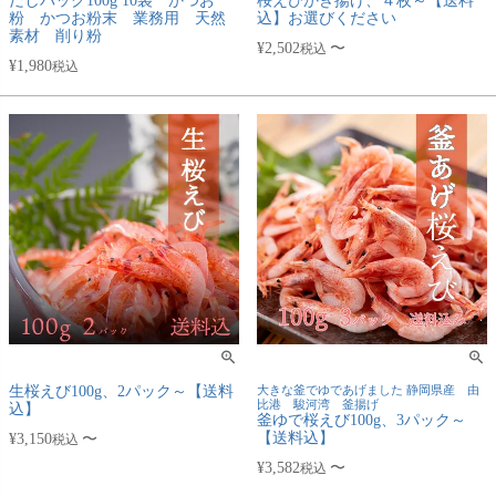
だしパック100g 10袋 かつお
桜えびかき揚げ、４枚～【送料
粉 かつお粉末 業務用 天然
込】お選びください
素材 削り粉
¥
2,502
〜
税込
¥
1,980
税込
生桜えび100g、2パック～【送料
大きな釜でゆであげました 静岡県産 由
比港 駿河湾 釜揚げ
込】
釜ゆで桜えび100g、3パック～
【送料込】
¥
3,150
〜
税込
¥
3,582
〜
税込