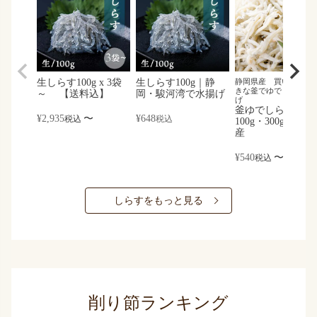
生しらす100g x 3袋
生しらす100g｜静
静岡県産 買い付け後
きな釜でゆでました 
～ 【送料込】
岡・駿河湾で水揚げ
げ
釜ゆでしらす｜
¥
2,935
〜
¥
648
税込
税込
100g・300g｜静岡
産
¥
540
〜
税込
しらすをもっと見る
削り節ランキング