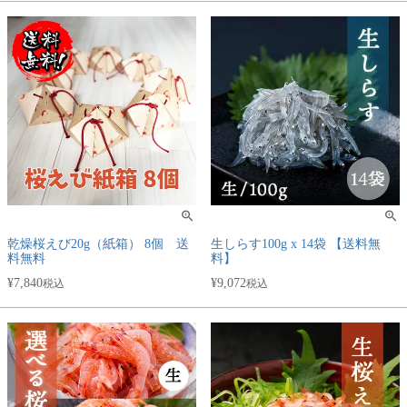
乾燥桜えび20g（紙箱） 8個 送
生しらす100g x 14袋 【送料無
料無料
料】
¥
7,840
¥
9,072
税込
税込