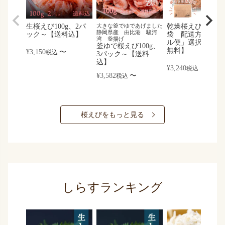
生桜えび100g、2パ
大きな釜でゆであげました
乾燥桜えび30g、3
静岡県産 由比港 駿河
ック～【送料込】
袋 配送方法「メ
湾 釜揚げ
ル便」選択で【送
釜ゆで桜えび100g、
無料】
¥
3,150
〜
税込
3パック～【送料
込】
¥
3,240
税込
¥
3,582
〜
税込
桜えびをもっと見る
しらすランキング