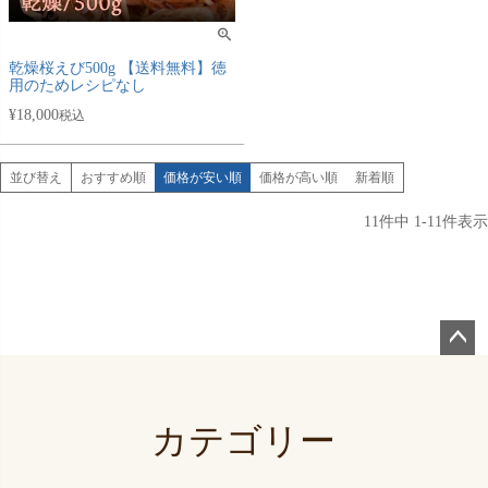
乾燥桜えび500g 【送料無料】徳
用のためレシピなし
¥
18,000
税込
並び替え
おすすめ順
価格が安い順
価格が高い順
新着順
11
件中
1
-
11
件表示
ペー
ジト
ップ
カテゴリー
へ