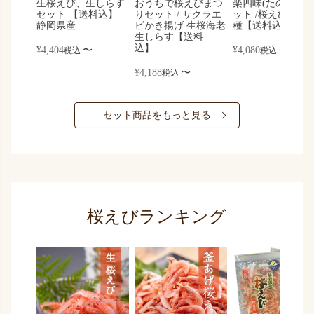
生桜えび、生しらす
おうちで桜えびまつ
楽四味(たのしみ)
セット 【送料込】
りセット / サクラエ
ット /桜えび しら
静岡県産
ビかき揚げ 生桜海老
種【送料込】
生しらす【送料
込】
¥
4,404
〜
¥
4,080
〜
税込
税込
¥
4,188
〜
税込
セット商品をもっと見る
桜えびランキング