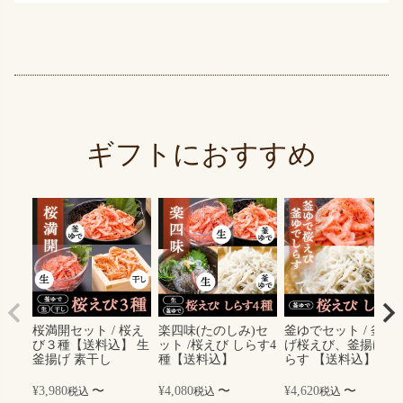
ギフトにおすすめ
桜満開セット / 桜え
楽四味(たのしみ)セ
釜ゆでセット / 釜揚
び３種【送料込】 生
ット /桜えび しらす4
げ桜えび、釜揚げし
釜揚げ 素干し
種【送料込】
らす 【送料込】
¥
3,980
〜
¥
4,080
〜
¥
4,620
〜
税込
税込
税込