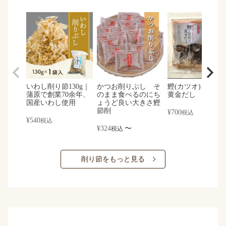
いわし削り節130g｜
かつお削りぶし そ
鰹(カツオ)と昆布
蒲原で創業70余年、
のまま食べるのにち
黄金だし
国産いわし使用
ょうど良い大きさ鰹
節削
¥
700
税込
¥
540
税込
¥
324
〜
税込
削り節をもっと見る