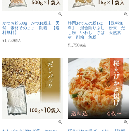
かつお粉500g かつお粉末 天
静岡おでんの粉1kg 【送料無
然 素材そのまま 削粉 【送
料】 混合削りぶし 粉末 だ
料無料】
し粉 いわし さば 天然素
材 削粉 魚粉
¥
1,750
税込
¥
1,750
税込