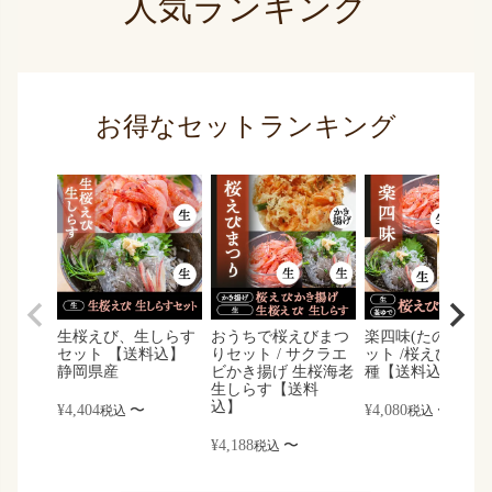
人気ランキング
お得なセットランキング
生桜えび、生しらす
おうちで桜えびまつ
楽四味(たのしみ)
セット 【送料込】
りセット / サクラエ
ット /桜えび しら
静岡県産
ビかき揚げ 生桜海老
種【送料込】
生しらす【送料
込】
¥
4,404
〜
¥
4,080
〜
税込
税込
¥
4,188
〜
税込