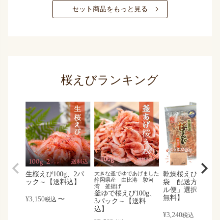
セット商品をもっと見る
桜えびランキング
生桜えび100g、2パ
大きな釜でゆであげました
乾燥桜えび30g、3
静岡県産 由比港 駿河
ック～【送料込】
袋 配送方法「メ
湾 釜揚げ
ル便」選択で【送
釜ゆで桜えび100g、
無料】
¥
3,150
〜
税込
3パック～【送料
込】
¥
3,240
税込