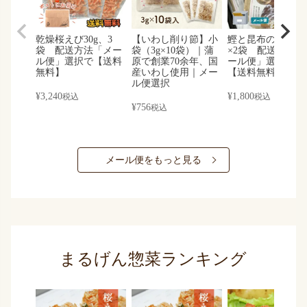
乾燥桜えび30g、3
【いわし削り節】小
鰹と昆布の黄金だ
袋 配送方法「メー
袋（3g×10袋）｜蒲
×2袋 配送方法「
ル便」選択で【送料
原で創業70余年、国
ール便」選択する
無料】
産いわし使用｜メー
【送料無料】
ル便選択
¥
3,240
¥
1,800
税込
税込
¥
756
税込
メール便をもっと見る
まるげん惣菜ランキング