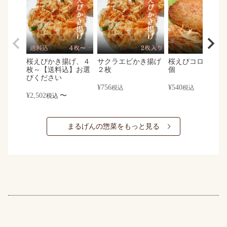
桜えびかき揚げ、４
サクラエビかき揚げ
桜えびコロッケ×
枚～【送料込】お選
２枚
個
びください
¥
756
¥
540
税込
税込
¥
2,502
〜
税込
まるげんの惣菜をもっと見る