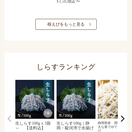
¥
3,582
〜
税込
桜えびをもっと見る
しらすランキング
生しらす100g x 3袋
生しらす100g｜静
静岡県産 買い付け後
きな釜でゆでました 
～ 【送料込】
岡・駿河湾で水揚げ
げ