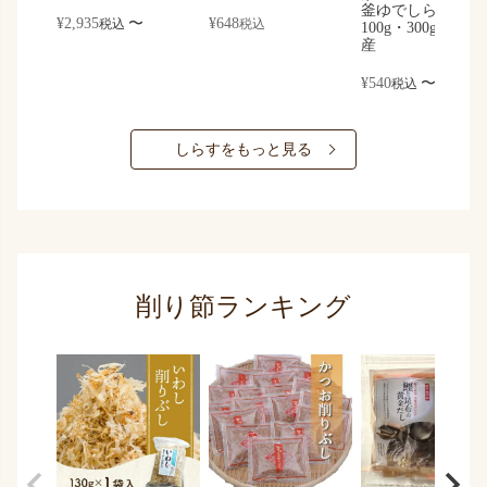
釜ゆでしらす｜
¥
2,935
〜
¥
648
税込
税込
100g・300g｜静岡
産
¥
540
〜
税込
しらすをもっと見る
削り節ランキング