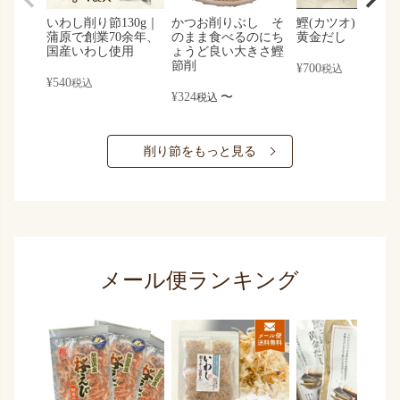
いわし削り節130g｜
かつお削りぶし そ
鰹(カツオ)と昆布
蒲原で創業70余年、
のまま食べるのにち
黄金だし
国産いわし使用
ょうど良い大きさ鰹
節削
¥
700
税込
¥
540
税込
¥
324
〜
税込
削り節をもっと見る
メール便ランキング