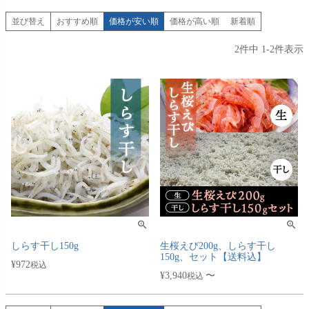
並び替え
おすすめ順
価格が安い順
価格が高い順
新着順
2
件中
1
-
2
件表示
しらす干し150g
生桜えび200g、しらす干し
150g、セット【送料込】
¥
972
税込
¥
3,940
〜
税込