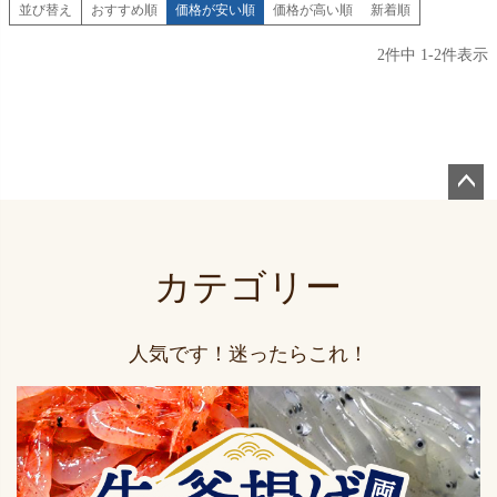
並び替え
おすすめ順
価格が安い順
価格が高い順
新着順
2
件中
1
-
2
件表示
ペー
ジト
ップ
カテゴリー
へ
人気です！迷ったらこれ！