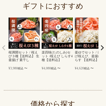
ギフトにおすすめ
桜満開セット / 桜え
楽四味(たのしみ)セ
釜ゆでセット / 釜揚
び３種【送料込】 生
ット /桜えび しらす4
げ桜えび、釜揚げし
釜揚げ 素干し
種【送料込】
らす 【送料込】
¥
3,980
〜
¥
4,080
〜
¥
4,620
〜
税込
税込
税込
価格から探す