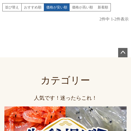
並び替え
おすすめ順
価格が安い順
価格が高い順
新着順
2
件中
1
-
2
件表示
ペー
ジト
ップ
カテゴリー
へ
人気です！迷ったらこれ！