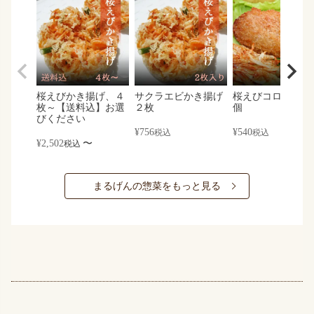
桜えびかき揚げ、４
サクラエビかき揚げ
桜えびコロッケ×
枚～【送料込】お選
２枚
個
びください
¥
756
¥
540
税込
税込
¥
2,502
〜
税込
まるげんの惣菜をもっと見る