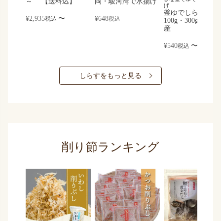
～ 【送料込】
岡・駿河湾で水揚げ
げ
釜ゆでしらす｜
¥
2,935
〜
¥
648
税込
税込
100g・300g｜静岡
産
¥
540
〜
税込
しらすをもっと見る
削り節ランキング