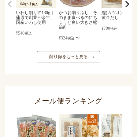
いわし削り節130g｜
かつお削りぶし そ
鰹(カツオ)と昆布
蒲原で創業70余年、
のまま食べるのにち
黄金だし
国産いわし使用
ょうど良い大きさ鰹
節削
¥
700
税込
¥
540
税込
¥
324
〜
税込
削り節をもっと見る
メール便ランキング