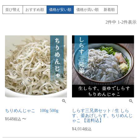
並び替え
おすすめ順
価格が安い順
価格が高い順
新着順
2
件中
1
-
2
件表示
ちりめんじゃこ 100g 500g
しらす三兄弟セット / 生 しら
す、釜あげしらす、ちりめんじ
¥
648
〜
税込
ゃこ 【送料込】
¥
4,014
税込