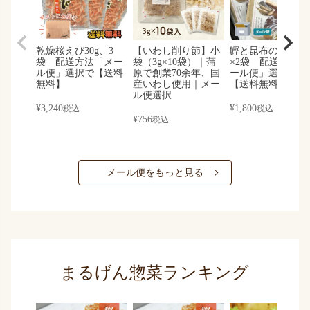
乾燥桜えび30g、3
【いわし削り節】小
鰹と昆布の黄金だ
袋 配送方法「メー
袋（3g×10袋）｜蒲
×2袋 配送方法「
ル便」選択で【送料
原で創業70余年、国
ール便」選択する
無料】
産いわし使用｜メー
【送料無料】
ル便選択
¥
3,240
¥
1,800
税込
税込
¥
756
税込
メール便をもっと見る
まるげん惣菜ランキング