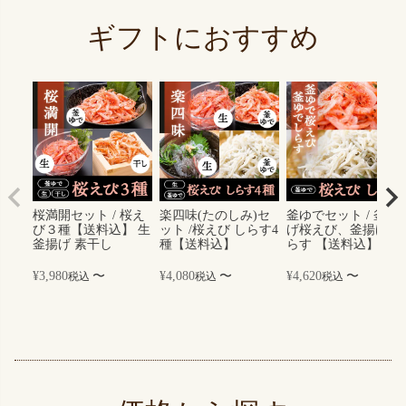
ギフトにおすすめ
桜満開セット / 桜え
楽四味(たのしみ)セ
釜ゆでセット / 釜揚
び３種【送料込】 生
ット /桜えび しらす4
げ桜えび、釜揚げし
釜揚げ 素干し
種【送料込】
らす 【送料込】
¥
3,980
〜
¥
4,080
〜
¥
4,620
〜
税込
税込
税込