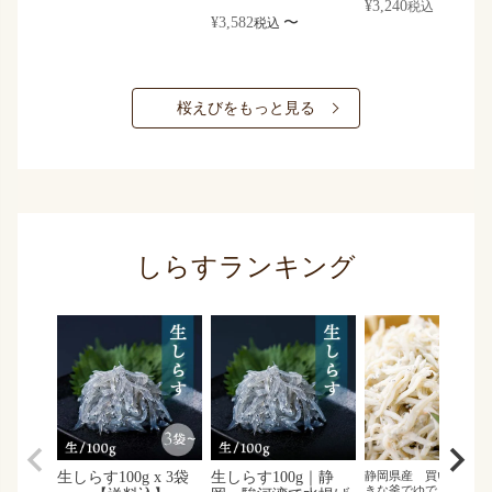
¥
3,240
税込
¥
3,582
〜
税込
桜えびをもっと見る
しらすランキング
生しらす100g x 3袋
生しらす100g｜静
静岡県産 買い付け後
きな釜でゆでました 