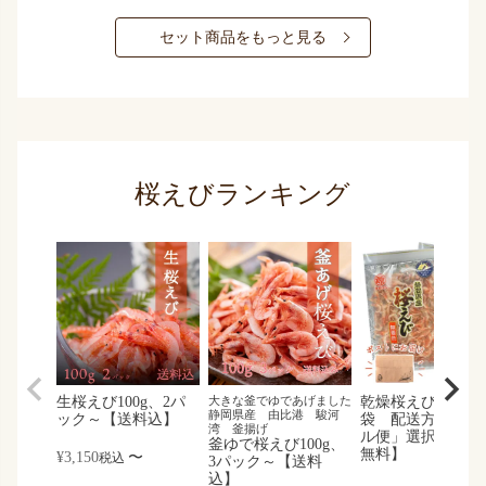
セット商品をもっと見る
桜えびランキング
生桜えび100g、2パ
大きな釜でゆであげました
乾燥桜えび30g、3
静岡県産 由比港 駿河
ック～【送料込】
袋 配送方法「メ
湾 釜揚げ
ル便」選択で【送
釜ゆで桜えび100g、
無料】
¥
3,150
〜
税込
3パック～【送料
込】