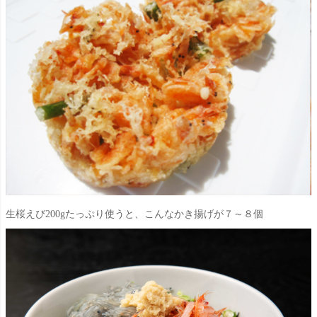
生桜えび200gたっぷり使うと、こんなかき揚げが７～８個