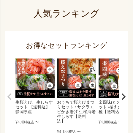
人気ランキング
お得なセットランキング
生桜えび、生しらす
おうちで桜えびまつ
楽四味(たのしみ)
セット 【送料込】
りセット / サクラエ
ット /桜えび しら
静岡県産
ビかき揚げ 生桜海老
種【送料込】
生しらす【送料
込】
¥
4,404
〜
¥
4,080
〜
税込
税込
¥
4,188
〜
税込