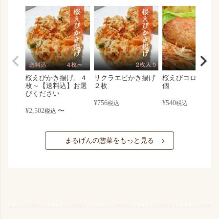
桜えびかき揚げ、４
サクラエビかき揚げ
桜えびコロッケ×
枚～【送料込】お選
２枚
個
びください
¥
756
¥
540
税込
税込
¥
2,502
〜
税込
まるげんの惣菜をもっと見る