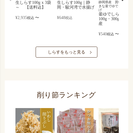
生しらす100g x 3袋
生しらす100g｜静
静岡県産 買い付け後
きな釜でゆでました 
～ 【送料込】
岡・駿河湾で水揚げ
げ
釜ゆでしらす｜
¥
2,935
〜
¥
648
税込
税込
100g・300g｜静岡
産
¥
540
〜
税込
しらすをもっと見る
削り節ランキング