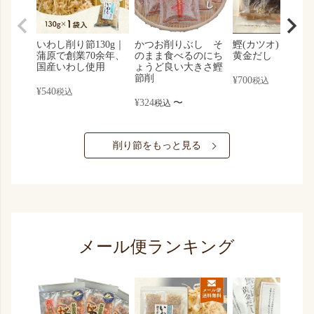
いわし削り節130g｜
かつお削りぶし そ
鰹(カツオ)と昆布
蒲原で創業70余年、
のまま食べるのにち
黄金だし
国産いわし使用
ょうど良い大きさ鰹
節削
¥
700
税込
¥
540
税込
¥
324
〜
税込
削り節をもっと見る
メール便ランキング