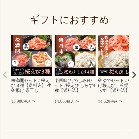
ギフトにおすすめ
桜満開セット / 桜え
楽四味(たのしみ)セ
釜ゆでセット / 釜揚
び３種【送料込】 生
ット /桜えび しらす4
げ桜えび、釜揚げし
釜揚げ 素干し
種【送料込】
らす 【送料込】
¥
3,980
〜
¥
4,080
〜
¥
4,620
〜
税込
税込
税込