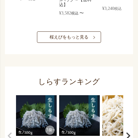
込】
¥
3,240
税込
¥
3,582
〜
税込
桜えびをもっと見る
しらすランキング