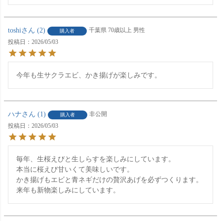
toshi
2
千葉県
70歳以上
男性
購入者
投稿日
2026/05/03
今年も生サクラエビ、かき揚げが楽しみです。
ハナ
1
非公開
購入者
投稿日
2026/05/03
毎年、生桜えびと生しらすを楽しみにしています。

本当に桜えび甘いくて美味しいです。

かき揚げもエビと青ネギだけの贅沢あげを必ずつくります。

来年も新物楽しみにしています。