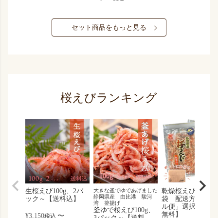
セット商品をもっと見る
桜えびランキング
生桜えび100g、2パ
大きな釜でゆであげました
乾燥桜えび30g、3
静岡県産 由比港 駿河
ック～【送料込】
袋 配送方法「メ
湾 釜揚げ
ル便」選択で【送
釜ゆで桜えび100g、
無料】
¥
3,150
〜
税込
3パック～【送料