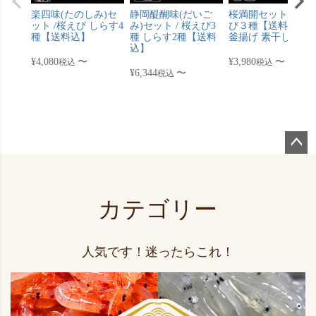
楽四味(たのしみ)セ
静岡醍醐味(だいご
桜満開セット / 桜え
ット /桜えび しらす4
み)セット / 桜えび3
び３種【送料込】 
種【送料込】
種 しらす2種【送料
釜揚げ 素干し
込】
¥
4,080
〜
¥
3,980
〜
税込
税込
¥
6,344
〜
税込
ペー
ジト
ップ
カテゴリー
へ
人気です！迷ったらこれ！