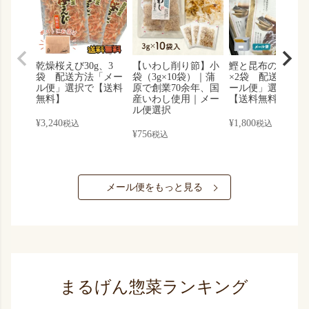
乾燥桜えび30g、3
【いわし削り節】小
鰹と昆布の黄金だ
袋 配送方法「メー
袋（3g×10袋）｜蒲
×2袋 配送方法「
ル便」選択で【送料
原で創業70余年、国
ール便」選択する
無料】
産いわし使用｜メー
【送料無料】
ル便選択
¥
3,240
¥
1,800
税込
税込
¥
756
税込
メール便をもっと見る
まるげん惣菜ランキング