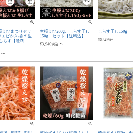
桜えびまつりセッ
生桜えび200g、しらす干し
しらす干し150g
クラエビかき揚げ 生
150g、セット【送料込】
¥
972
税込
生しらす【送料
¥
3,940
〜
税込
〜
由比港 駿河湾 素干し
乾燥桜えび（化粧箱入）｜
乾燥桜えび30g 