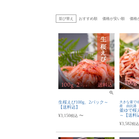
並び替え
おすすめ順
価格が安い順
価格
生桜えび100g、2パック～
大きな釜でゆ
産 由比港
【送料込】
釜ゆで桜え
～【送料
¥
3,150
〜
税込
¥
3,582
税込