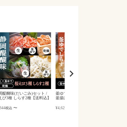
岡醍醐味(だいごみ)セット /
釜ゆでセット / 釜揚げ桜えび、
生桜え
えび3種 しらす2種【送料込】
釜揚げしらす 【送料込】
150
344
〜
¥
4,620
〜
¥
3,94
税込
税込