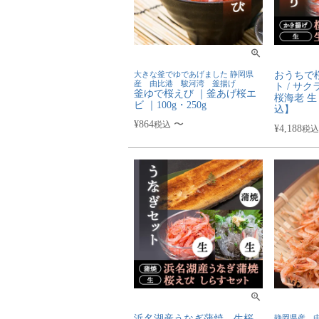
大きな釜でゆであげました 静岡県
おうちで
産 由比港 駿河湾 釜揚げ
ト / サ
釜ゆで桜えび ｜釜あげ桜エ
桜海老 
ビ ｜100g・250g
込】
¥
864
〜
税込
¥
4,188
税込
浜名湖産うなぎ蒲焼、生桜
静岡県産 