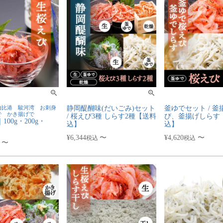
由比港 駿河湾 お刺身
静岡醍醐味(だいごみ)セット
釜ゆでセット / 
で かき揚げで
/ 桜えび3種 しらす2種【送料
び、釜揚げしらす
00g・200g・
込】
込】
¥
6,344
〜
¥
4,620
〜
税込
税込
〜