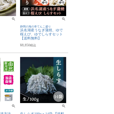
静岡の海の幸てんこ盛り
浜名湖産うなぎ蒲焼、ゆで
桜えび、ゆでしらすセット
【送料無料】
¥
8,850
税込
配送方法
生しらす100g x 14袋 【送料