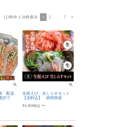
123
件中
1
-
20
件表示
1
2
…
7
3袋 配送
生桜えび、生しらすセット
選択で
【送料込】 静岡県産
¥
4,404
〜
税込