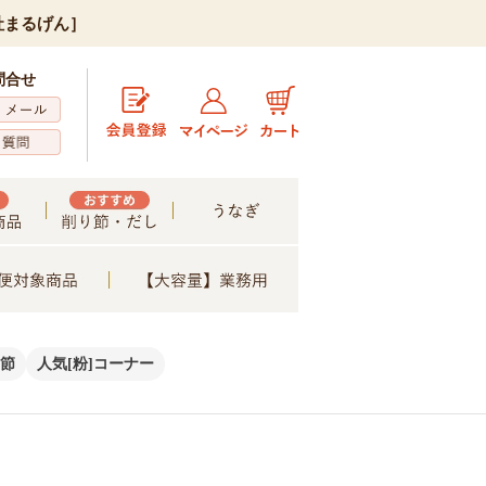
社まるげん］
問合せ
節
人気[粉]コーナー