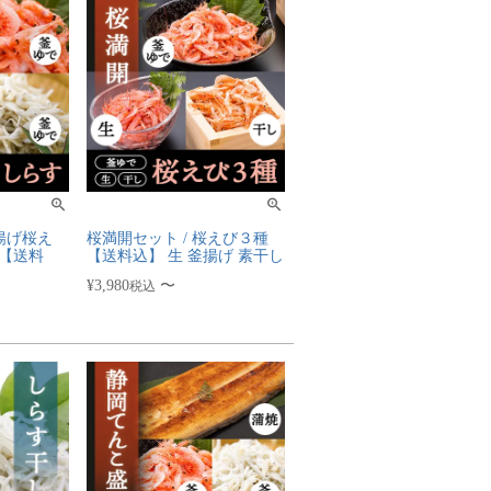
釜揚げ桜え
桜満開セット / 桜えび３種
 【送料
【送料込】 生 釜揚げ 素干し
¥
3,980
〜
税込