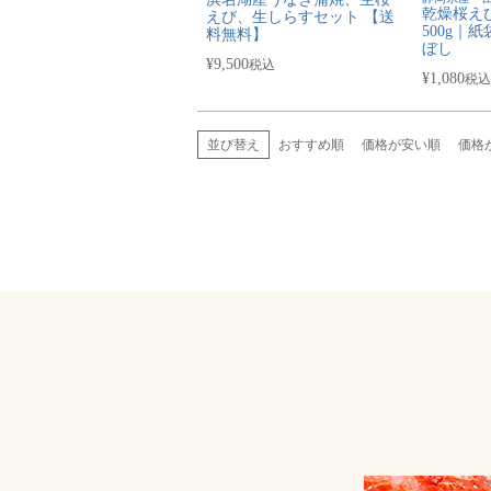
乾燥桜えび
えび、生しらすセット 【送
500g｜
料無料】
ぼし
¥
9,500
税込
¥
1,080
税込
並び替え
おすすめ順
価格が安い順
価格