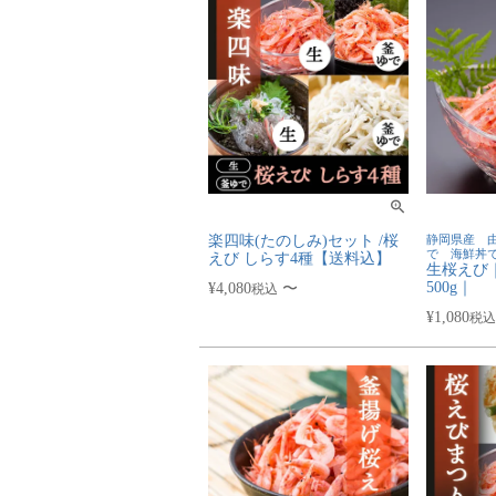
楽四味(たのしみ)セット /桜
静岡県産 
で 海鮮丼
えび しらす4種【送料込】
生桜えび｜1
500g｜
¥
4,080
〜
税込
¥
1,080
税込