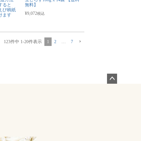
すると
無料】
えび柄紙
¥
9,072
税込
けます
123
件中
1
-
20
件表示
1
2
…
7
ペー
ジト
ップ
へ