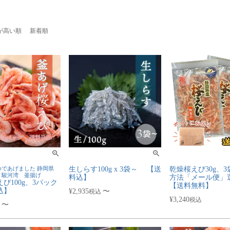
が高い順
新着順
であげました 静岡県
生しらす100g x 3袋～ 【送
乾燥桜えび30g、
 駿河湾 釜揚げ
料込】
方法「メール便」
び100g、3パック
【送料無料】
込】
¥
2,935
〜
税込
¥
3,240
税込
〜