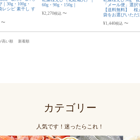
｜30g・100g・
60g・90g・150g｜
「メール便」選択
紙袋レシピ 素干し す
【送料無料】 桜
¥
2,270
〜
税込
袋をお選びいただ
〜
¥
1,440
〜
税込
が高い順
新着順
カテゴリー
人気です！迷ったらこれ！