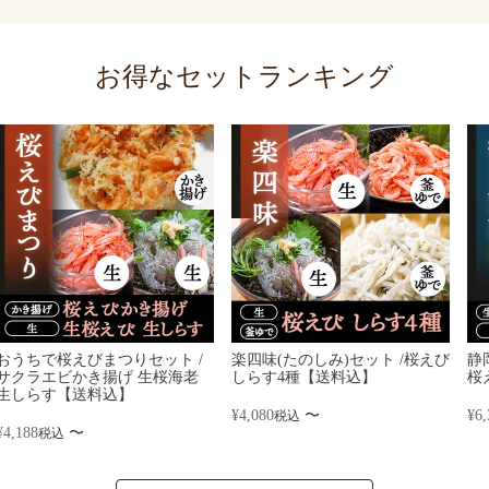
お得なセットランキング
おうちで桜えびまつりセット /
楽四味(たのしみ)セット /桜えび
静
サクラエビかき揚げ 生桜海老
しらす4種【送料込】
桜
生しらす【送料込】
¥
4,080
〜
¥
6,
税込
¥
4,188
〜
税込