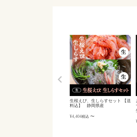
生桜えび、生しらすセット 【送
料込】 静岡県産
¥
4,404
〜
税込