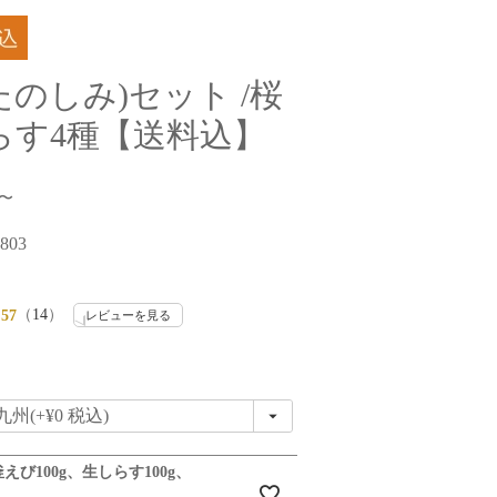
たのしみ)セット /桜
らす4種【送料込】
〜
803
（
14
）
.57
レビューを見る
釜えび100g、生しらす100g、