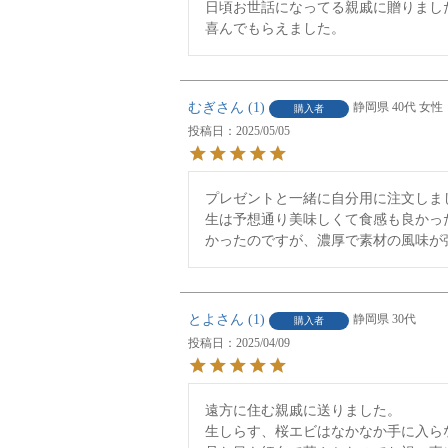
日頃お世話になってる親戚に贈りました
喜んでもらえました。
むぎ
1
静岡県
40代
女性
購入者
投稿日
2025/05/05
プレゼントと一緒に自分用に注文しまし
生は予想通り美味しくて食感も良かっ
かったのですが、濃厚で素材の風味が
とよ
1
静岡県
30代
購入者
投稿日
2025/04/09
遠方に住む親戚に送りました。

生しらす、桜エビはなかなか手に入ら