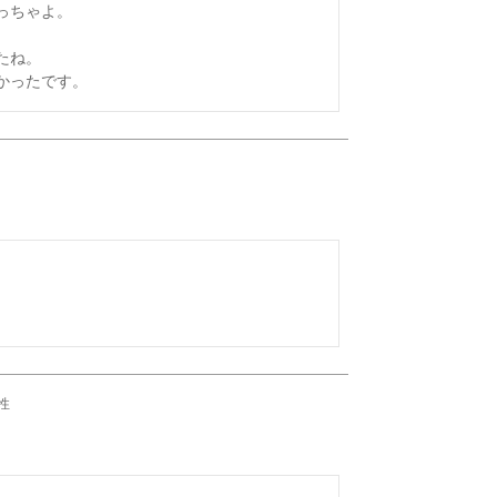
ちゃよ。

ね。



性