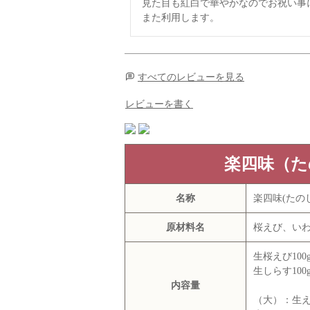
見た目も紅白で華やかなのでお祝い事に
また利用します。
すべてのレビューを見る
レビューを書く
楽四味（た
名称
楽四味(たのし
原材料名
桜えび、いわ
生桜えび100
生しらす100
内容量
（大）：生えび