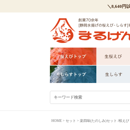
＼8,64
HOME
セット
楽四味(たのしみ)セット /桜え