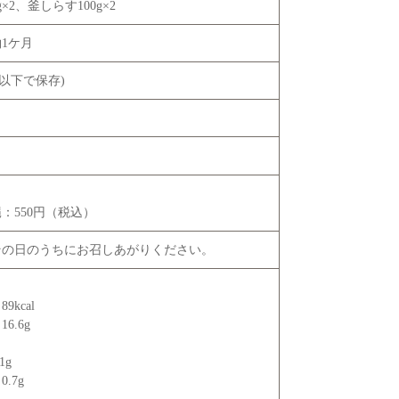
×2、釜しらす100g×2
1ケ月
度以下で保存)
：550円（税込）
その日のうちにお召しあがりください。
】
kcal
6.6g
1g
.7g