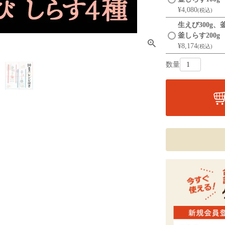
¥
4,080
税込
生えび300g、
釜しらす200g
¥
8,174
税込