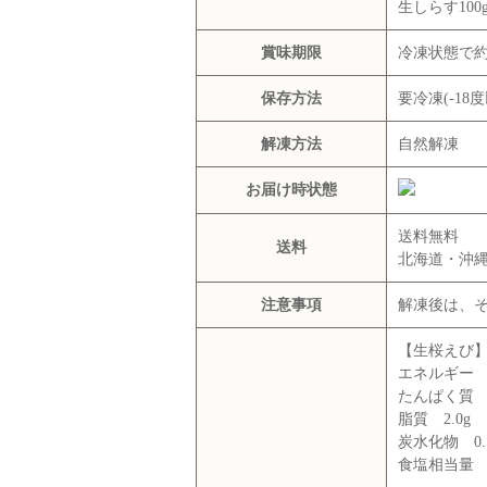
生しらす100g
賞味期限
冷凍状態で約
保存方法
要冷凍(-18
解凍方法
自然解凍
お届け時状態
送料無料
送料
北海道・沖縄
注意事項
解凍後は、
【生桜えび
エネルギー 89
たんぱく質 1
脂質 2.0g
炭水化物 0.
食塩相当量 0