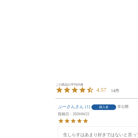
4.57
14
ぷーさん
1
非公開
購入者
投稿日
2026/04/22
生しらすはあまり好きではないと言っ