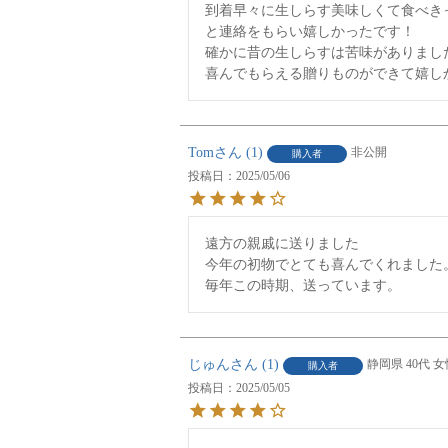
到着早々に生しらす美味しくて食べきっ
と連絡をもらい嬉しかったです！

確かに昔の生しらすは苦味がありました
Tom
1
非公開
購入者
投稿日
2025/05/06
遠方の親戚に送りました

今年の初物でとても喜んでくれました。
毎年この時期、送っています。
じゅん
1
静岡県
40代
女
購入者
投稿日
2025/05/05