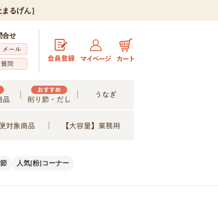
社まるげん］
問合せ
節
人気[粉]コーナー