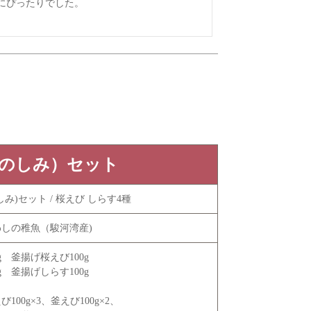
ぴったりでした。

のしみ）セット
み)セット / 桜えび しらす4種
しの稚魚（駿河湾産)
g 釜揚げ桜えび100g
g 釜揚げしらす100g
100g×3、釜えび100g×2、