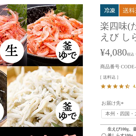
楽四味(
えび し
¥
4,080
税込
商品番号
CODE-
送料込
4
お届け先
(
必
須
生えび100g、
)
釜しらす100g